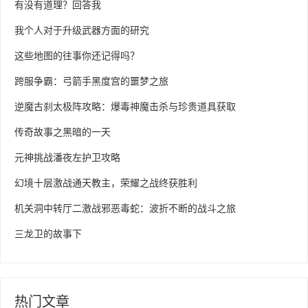
有没有道理？回答我
我个人对于升级武器方面的研究
这些地图的往事你还记得吗？
跨服争霸：弓箭手黑度宫的噩梦之旅
逆魔古刹太极阵攻略：爆毒神魔击杀与珍贵道具获取
传奇故事之黑暗的一天
元神挑战潘夜左护卫攻略
幻境十层激战通天教主，荣耀之战终获胜利
机关洞中转厅二激战邪恶毒蛇：波折不断的战斗之旅
三龙卫的故事下
热门文章