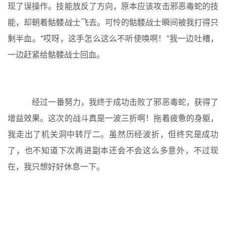
现了误操作。技能放反了方向，原本应该攻击邪恶毒蛇的技
能，却朝着骷髅战士飞去。可怜的骷髅战士瞬间被我打得只
剩半血。“哎呀，这手怎么这么不听使唤啊！”我一边吐槽，
一边赶紧给骷髅战士回血。
经过一番努力，我终于成功击败了邪恶毒蛇，获得了
增益效果。这次的战斗真是一波三折啊！拖着疲惫的身躯，
我走出了机关洞中转厅二。虽然历经波折，但终究是成功
了，也不知道下次再进副本还会不会这么多意外，不过现
在，我只想好好休息一下。