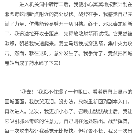
进入机关洞中转厅二后，我便小心翼翼地按照计划在
邪恶毒蛇刷新点附近的高处设伏。战斧在手，我感觉自己充
满了力量，仿佛能轻易劈开一切阻挡。终于，邪恶毒蛇刷新
了。我迅速拉开攻击距离，先释放散射箭雨试探。它果然被
激怒，朝着我快速爬来。我立马切换成穿透箭，集中火力攻
击。然而，就在这时，意外发生了。我手滑了，竟然把回城
卷轴当成了药水磕了下去！
“我去！”我忍不住爆了一句粗口。看着屏幕上显示的
回城画面，我欲哭无泪。没办法，只能重新回到副本入口，
再次进入。这次，我更加小心了。召唤出骷髅战士后，我让
它吸引邪恶毒蛇的注意力，自己则在远处输出。战斧挥舞，
每一次攻击都让我感觉无比畅快。但好景不长，我又一次出