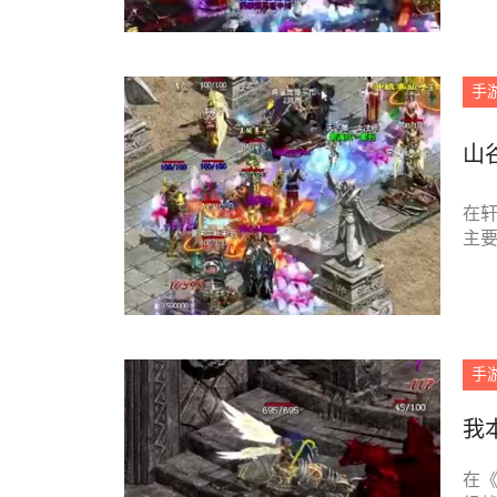
手
山
在
主要
手
我
在