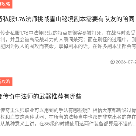
游攻略
奇私服1.76法师挑战雪山秘境副本需要有队友的陪同
传奇私服1.76中法师职业的特点是很容易被打死，在战斗时会受
控制，并且会被高级战斗力的人瞬间杀死；而在刷怪的过程中，
可能因为敌人的围攻而丧命。拿掉副本的话，在许多副本里都会
难度较大的地...
2026-07-
游攻略
变传奇中法师的武器推荐有哪些
变传奇里法师职业可以用到的手法有哪些呢？相信大家都听说过
权杖和血饮这两种武器，在所有的法师当中也都是非常出名的存
。从某种意义上讲，在35级的时候使用这两件装备都算是不错的
，那么我们到底...