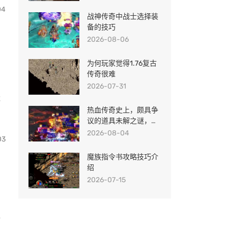
04
战神传奇中战士选择装
备的技巧
2026-08-06
为何玩家觉得1.76复古
传奇很难
2026-07-31
能
热血传奇史上，颇具争
议的道具未解之谜，连
老玩家都不知道干嘛用
2026-08-04
03
魔族指令书攻略技巧介
绍
2026-07-15
时