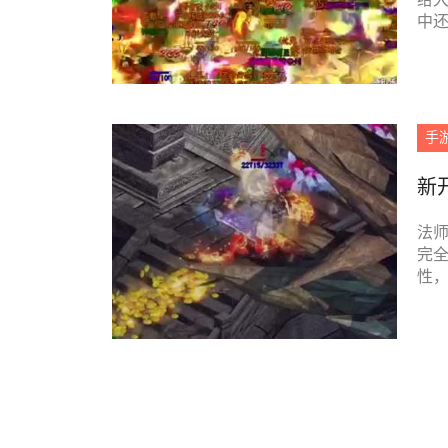
中
算出
手
新
法
完
性
区别