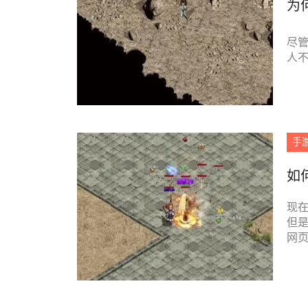
为
尽管
人不
手
如
现
但
网
之后