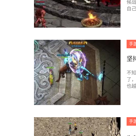
候
自
寻找
手
坚
不
了
也
中不
手