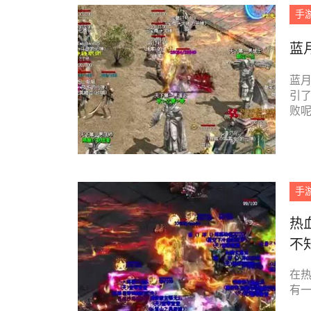
手
蓝
蓝月
引了
败呢
手
热
不
在
有一