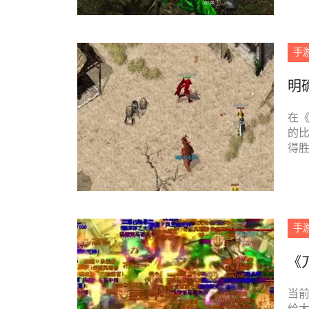
手
明
在
的
得
我们
手
《
当
给