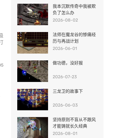
我本沉默传奇中我被欺
负了怎么办
2026-08-02
法师在魔龙谷的惨痛经
吸
历与再战计划
打
2026-06-01
做功德，没好报
05
2026-07-23
三龙卫的故事下
都
2026-06-03
坚持原则不盲从不跟风
中
才能铸就长久经典
2026-08-01