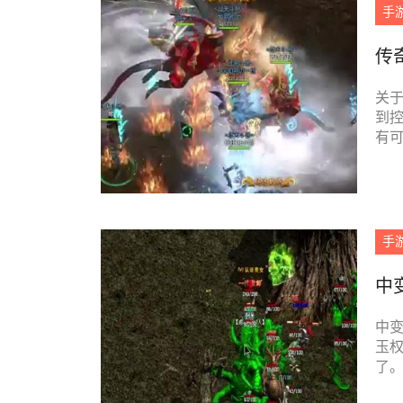
手
传
关于
到
有
几个
手
中
中
玉
了
项了